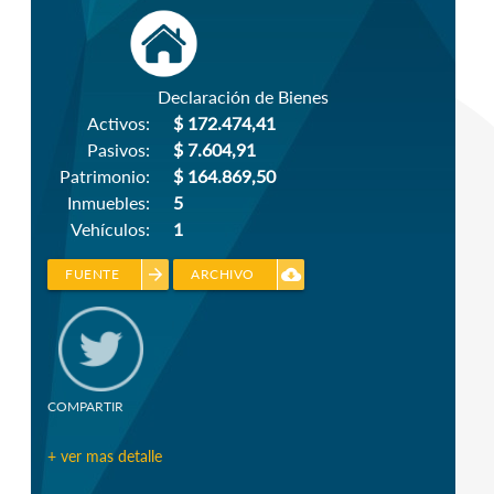
Declaración de Bienes
Activos:
$ 172.474,41
Pasivos:
$ 7.604,91
Patrimonio:
$ 164.869,50
Inmuebles:
5
Vehículos:
1
arrow_forward
cloud_download
FUENTE
ARCHIVO
COMPARTIR
+ ver mas detalle