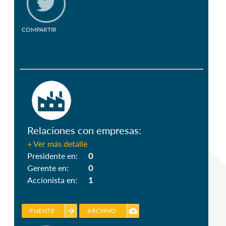
COMPARTIR
Relaciones con empresas:
+ Ver más detalle
Presidente en:
0
Gerente en:
0
Accionista en:
1
arrow_forward
cloud_download
FUENTE
ARCHIVO