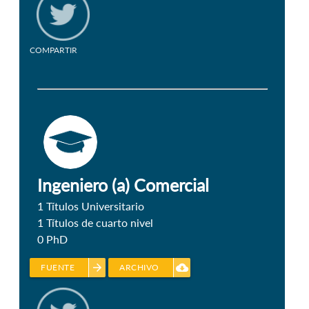
COMPARTIR
Ingeniero (a) Comercial
1
Títulos Universitario
1
Títulos de cuarto nivel
0
PhD
arrow_forward
cloud_download
FUENTE
ARCHIVO