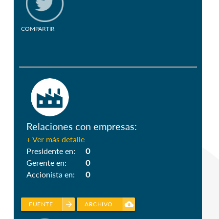
COMPARTIR
Relaciones con empresas:
+ Ver más detalle
Presidente en:
0
Gerente en:
0
Accionista en:
0
arrow_forward
cloud_download
FUENTE
ARCHIVO