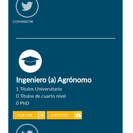
COMPARTIR
Ingeniero (a) Agrónomo
1
Títulos Universitario
0
Títulos de cuarto nivel
0
PhD
arrow_forward
cloud_download
FUENTE
ARCHIVO