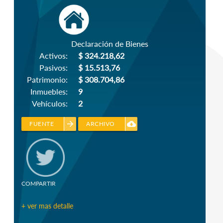
Declaración de Bienes
Activos:
$ 324.218,62
Pasivos:
$ 15.513,76
Patrimonio:
$ 308.704,86
Inmuebles:
9
Vehículos:
2
arrow_forward
cloud_download
FUENTE
ARCHIVO
COMPARTIR
+ ver mas detalle