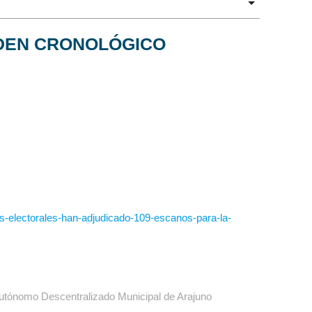
DEN CRONOLÓGICO
tas-electorales-han-adjudicado-109-escanos-para-la-
Autónomo Descentralizado Municipal de Arajuno