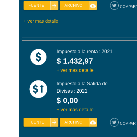
arrow_forward
cloud_download
FUENTE
ARCHIVO
COMPART
+ ver mas detalle
Impuesto a la renta : 2021
$ 1.432,97
+ ver mas detalle
Impuesto a la Salida de
Divisas : 2021
$ 0,00
+ ver mas detalle
arrow_forward
cloud_download
FUENTE
ARCHIVO
COMPART