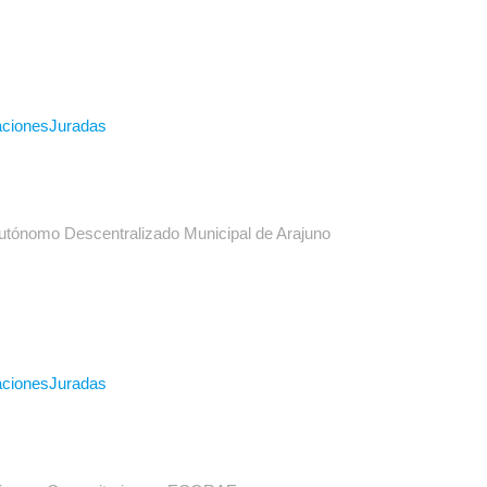
racionesJuradas
Autónomo Descentralizado Municipal de Arajuno
racionesJuradas