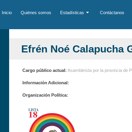
arrow_drop_down
Inicio
Quiénes somos
Estadísticas
Contáctanos
Efrén Noé Calapucha 
Cargo público actual:
Asambleísta por la provincia de 
Información Adicional:
Organización Política: