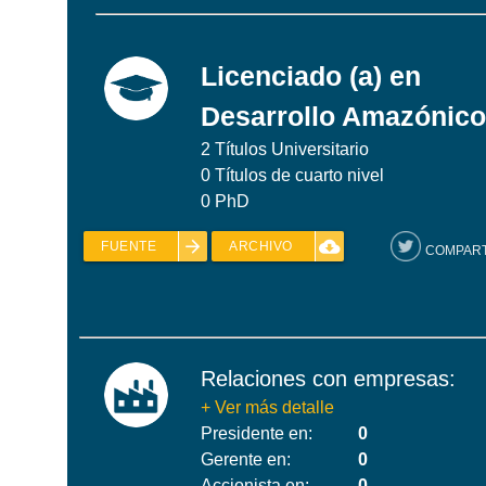
Licenciado (a) en
Desarrollo Amazónico
2
Títulos Universitario
0
Títulos de cuarto nivel
0
PhD
arrow_forward
cloud_download
FUENTE
ARCHIVO
COMPART
Relaciones con empresas:
+ Ver más detalle
Presidente en:
0
Gerente en:
0
Accionista en:
0