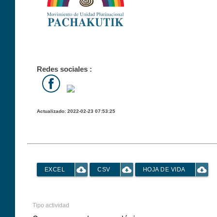
Redes sociales :
Actualizado: 2022-02-23 07:53:25
cloud_download
cloud_download
cloud_download
EXCEL
CSV
HOJA DE VIDA
Tipo actividad