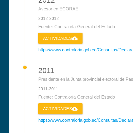
Asesor en ECORAE
2012-2012
Fuente: Contraloría General del Estado
cloud_download
ACTIVIDADES
https://www.contraloria.gob.ec/Consultas/Decla
2011
Presidente en la Junta provincial electoral de Pa
2011-2011
Fuente: Contraloría General del Estado
cloud_download
ACTIVIDADES
https://www.contraloria.gob.ec/Consultas/Decla