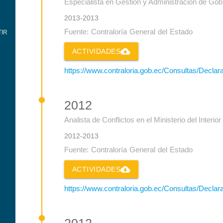
Especialista en Gestión y Administración de G
2013-2013
Fuente: Contraloría General del Estado
IR
cloud_download
ACTIVIDADES
https://www.contraloria.gob.ec/Consultas/Decla
2012
Analista de Conflictos en el Ministerio del Interior
2012-2013
Fuente: Contraloría General del Estado
cloud_download
ACTIVIDADES
https://www.contraloria.gob.ec/Consultas/Decla
2012