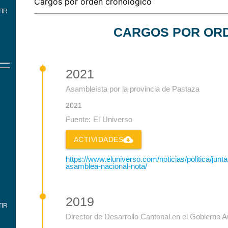
IR
CARGOS POR OR
2021
Asambleísta por la provincia de Pastaza
2021
Fuente: El Universo
cloud_download
ACTIVIDADES
https://www.eluniverso.com/noticias/politica/jun
asamblea-nacional-nota/
2019
IR
Director de Desarrollo Cantonal en el Gobierno 