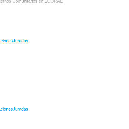
obiernos Comunitarios en ECORAE
racionesJuradas
racionesJuradas