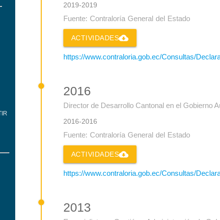
2019-2019
Fuente: Contraloría General del Estado
cloud_download
ACTIVIDADES
https://www.contraloria.gob.ec/Consultas/Decla
2016
Director de Desarrollo Cantonal en el Gobierno 
IR
2016-2016
Fuente: Contraloría General del Estado
cloud_download
ACTIVIDADES
https://www.contraloria.gob.ec/Consultas/Decla
2013