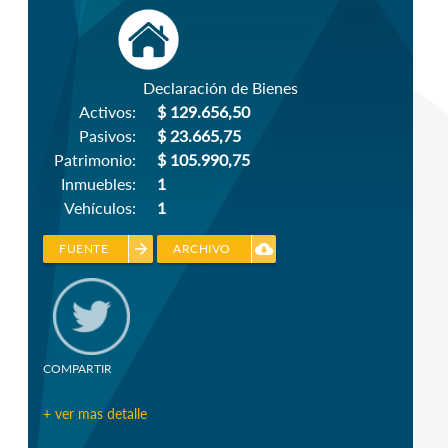
Declaración de Bienes
Activos:
$ 129.656,50
Pasivos:
$ 23.665,75
Patrimonio:
$ 105.990,75
Inmuebles:
1
Vehículos:
1
arrow_forward
cloud_download
FUENTE
ARCHIVO
COMPARTIR
+ ver mas detalle