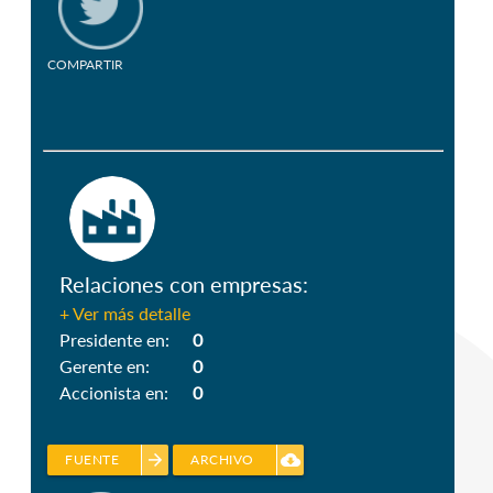
COMPARTIR
Relaciones con empresas:
+ Ver más detalle
Presidente en:
0
Gerente en:
0
Accionista en:
0
arrow_forward
cloud_download
FUENTE
ARCHIVO