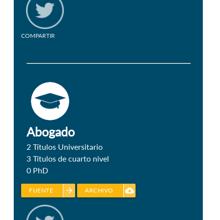
COMPARTIR
Abogado
2
Títulos Universitario
3
Títulos de cuarto nivel
0
PhD
arrow_forward
cloud_download
FUENTE
ARCHIVO