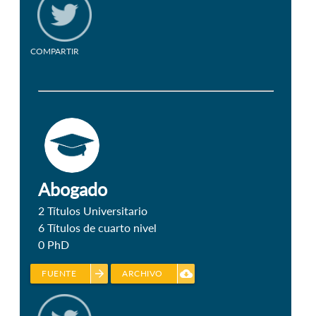
COMPARTIR
Abogado
2
Títulos Universitario
6
Títulos de cuarto nivel
0
PhD
arrow_forward
cloud_download
FUENTE
ARCHIVO