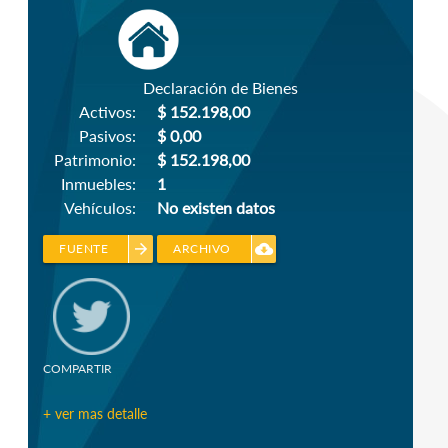
Declaración de Bienes
Activos:
$ 152.198,00
Pasivos:
$ 0,00
Patrimonio:
$ 152.198,00
Inmuebles:
1
Vehículos:
No existen datos
arrow_forward
cloud_download
FUENTE
ARCHIVO
COMPARTIR
+ ver mas detalle