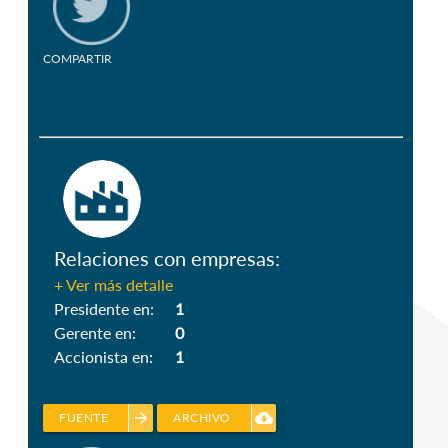
COMPARTIR
Relaciones con empresas:
+ Ver más detalle
Presidente en:
1
Gerente en:
0
Accionista en:
1
arrow_forward
cloud_download
FUENTE
ARCHIVO