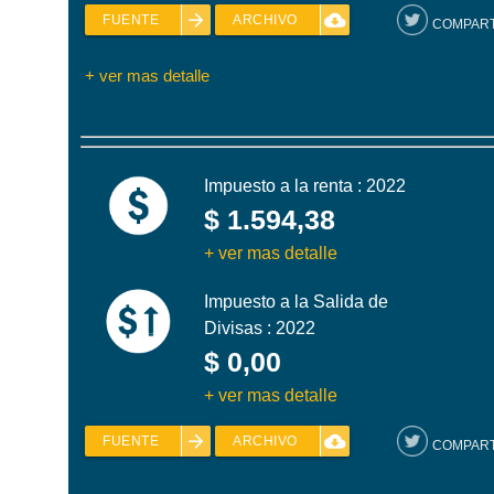
arrow_forward
cloud_download
FUENTE
ARCHIVO
COMPART
+ ver mas detalle
Impuesto a la renta : 2022
$ 1.594,38
+ ver mas detalle
Impuesto a la Salida de
Divisas : 2022
$ 0,00
+ ver mas detalle
arrow_forward
cloud_download
FUENTE
ARCHIVO
COMPART