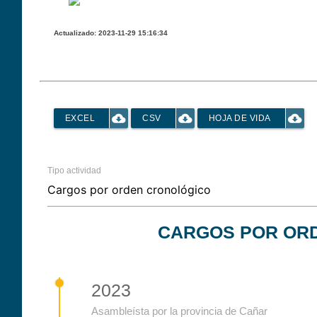
Actualizado: 2023-11-29 15:16:34
cloud_download
cloud_download
cloud_download
EXCEL
CSV
HOJA DE VIDA
Tipo actividad
CARGOS POR OR
2023
Asambleísta por la provincia de Cañar