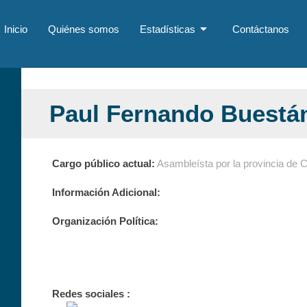
arrow_drop_down
Inicio
Quiénes somos
Estadísticas
Contáctanos
Paul Fernando Buestá
Cargo público actual:
Asambleísta por la provincia de 
Información Adicional:
Organización Política:
Redes sociales :