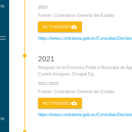
IR
2023
Fuente: Contraloría General del Estado
cloud_download
ACTIVIDADES
https://www.contraloria.gob.ec/Consultas/Decla
2021
Abogado en la Empresa Pública Municipal de Agua
Cantón Azogues, Emapal Ep.
2021-2023
Fuente: Contraloría General del Estado
cloud_download
ACTIVIDADES
https://www.contraloria.gob.ec/Consultas/Decla
IR