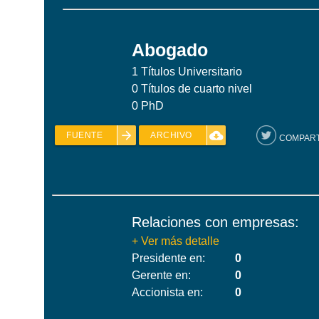
Abogado
1
Títulos Universitario
0
Títulos de cuarto nivel
0
PhD
arrow_forward
cloud_download
FUENTE
ARCHIVO
COMPART
Relaciones con empresas:
+ Ver más detalle
Presidente en:
0
Gerente en:
0
Accionista en:
0