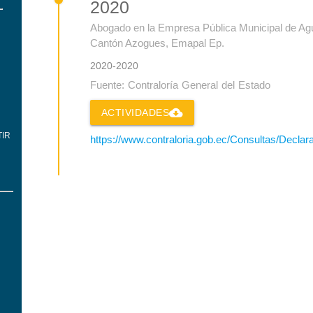
2020
Abogado en la Empresa Pública Municipal de Agua
Cantón Azogues, Emapal Ep.
2020-2020
Fuente: Contraloría General del Estado
cloud_download
ACTIVIDADES
IR
https://www.contraloria.gob.ec/Consultas/Decla