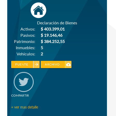
Declaración de Bienes
Activos:
$ 403.399,01
Pasivos:
$ 19.146,46
Patrimonio:
$ 384.252,55
Inmuebles:
5
Vehículos:
2
arrow_forward
cloud_download
FUENTE
ARCHIVO
COMPARTIR
+ ver mas detalle