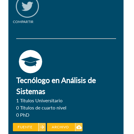
COMPARTIR
Tecnólogo en Análisis de
Sistemas
1
Títulos Universitario
0
Títulos de cuarto nivel
0
PhD
arrow_forward
cloud_download
FUENTE
ARCHIVO