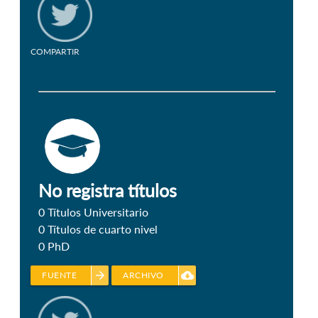
COMPARTIR
No registra títulos
0
Títulos Universitario
0
Títulos de cuarto nivel
0
PhD
arrow_forward
cloud_download
FUENTE
ARCHIVO