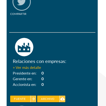
COMPARTIR
Relaciones con empresas:
+ Ver más detalle
Presidente en:
0
Gerente en:
0
Accionista en:
0
arrow_forward
cloud_download
FUENTE
ARCHIVO